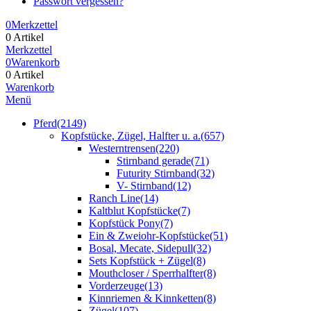
Passwort vergessen?
0
Merkzettel
0 Artikel
Merkzettel
0
Warenkorb
0 Artikel
Warenkorb
Menü
Pferd
(2149)
Kopfstücke, Zügel, Halfter u. a.
(657)
Westerntrensen
(220)
Stirnband gerade
(71)
Futurity Stirnband
(32)
V- Stirnband
(12)
Ranch Line
(14)
Kaltblut Kopfstücke
(7)
Kopfstück Pony
(7)
Ein & Zweiohr-Kopfstücke
(51)
Bosal, Mecate, Sidepull
(32)
Sets Kopfstück + Zügel
(8)
Mouthcloser / Sperrhalfter
(8)
Vorderzeuge
(13)
Kinnriemen & Kinnketten
(8)
Zügel
(107)