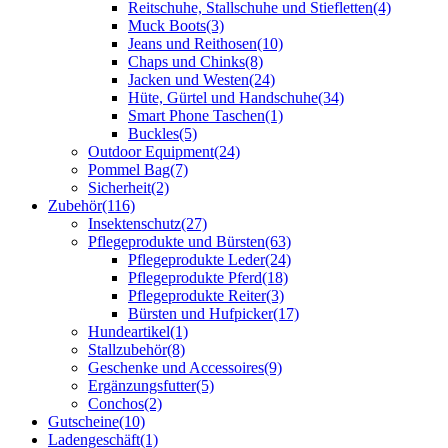
Reitschuhe, Stallschuhe und Stiefletten
(4)
Muck Boots
(3)
Jeans und Reithosen
(10)
Chaps und Chinks
(8)
Jacken und Westen
(24)
Hüte, Gürtel und Handschuhe
(34)
Smart Phone Taschen
(1)
Buckles
(5)
Outdoor Equipment
(24)
Pommel Bag
(7)
Sicherheit
(2)
Zubehör
(116)
Insektenschutz
(27)
Pflegeprodukte und Bürsten
(63)
Pflegeprodukte Leder
(24)
Pflegeprodukte Pferd
(18)
Pflegeprodukte Reiter
(3)
Bürsten und Hufpicker
(17)
Hundeartikel
(1)
Stallzubehör
(8)
Geschenke und Accessoires
(9)
Ergänzungsfutter
(5)
Conchos
(2)
Gutscheine
(10)
Ladengeschäft
(1)