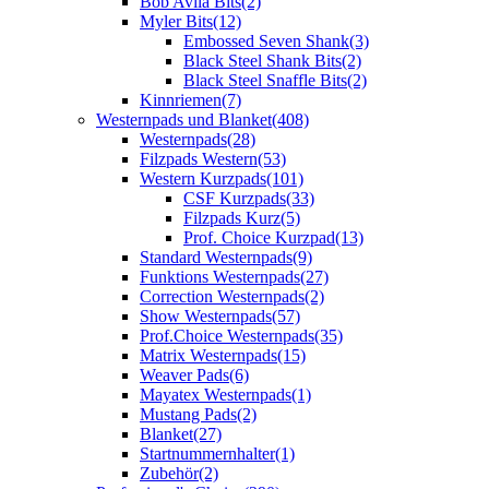
Bob Avila Bits
(2)
Myler Bits
(12)
Embossed Seven Shank
(3)
Black Steel Shank Bits
(2)
Black Steel Snaffle Bits
(2)
Kinnriemen
(7)
Westernpads und Blanket
(408)
Westernpads
(28)
Filzpads Western
(53)
Western Kurzpads
(101)
CSF Kurzpads
(33)
Filzpads Kurz
(5)
Prof. Choice Kurzpad
(13)
Standard Westernpads
(9)
Funktions Westernpads
(27)
Correction Westernpads
(2)
Show Westernpads
(57)
Prof.Choice Westernpads
(35)
Matrix Westernpads
(15)
Weaver Pads
(6)
Mayatex Westernpads
(1)
Mustang Pads
(2)
Blanket
(27)
Startnummernhalter
(1)
Zubehör
(2)