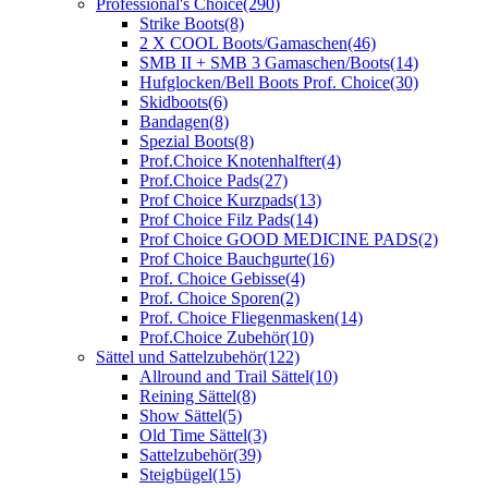
Professional's Choice
(290)
Strike Boots
(8)
2 X COOL Boots/Gamaschen
(46)
SMB II + SMB 3 Gamaschen/Boots
(14)
Hufglocken/Bell Boots Prof. Choice
(30)
Skidboots
(6)
Bandagen
(8)
Spezial Boots
(8)
Prof.Choice Knotenhalfter
(4)
Prof.Choice Pads
(27)
Prof Choice Kurzpads
(13)
Prof Choice Filz Pads
(14)
Prof Choice GOOD MEDICINE PADS
(2)
Prof Choice Bauchgurte
(16)
Prof. Choice Gebisse
(4)
Prof. Choice Sporen
(2)
Prof. Choice Fliegenmasken
(14)
Prof.Choice Zubehör
(10)
Sättel und Sattelzubehör
(122)
Allround and Trail Sättel
(10)
Reining Sättel
(8)
Show Sättel
(5)
Old Time Sättel
(3)
Sattelzubehör
(39)
Steigbügel
(15)