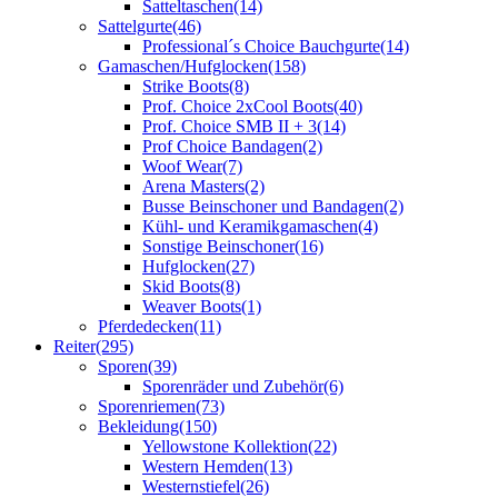
Satteltaschen
(14)
Sattelgurte
(46)
Professional´s Choice Bauchgurte
(14)
Gamaschen/Hufglocken
(158)
Strike Boots
(8)
Prof. Choice 2xCool Boots
(40)
Prof. Choice SMB II + 3
(14)
Prof Choice Bandagen
(2)
Woof Wear
(7)
Arena Masters
(2)
Busse Beinschoner und Bandagen
(2)
Kühl- und Keramikgamaschen
(4)
Sonstige Beinschoner
(16)
Hufglocken
(27)
Skid Boots
(8)
Weaver Boots
(1)
Pferdedecken
(11)
Reiter
(295)
Sporen
(39)
Sporenräder und Zubehör
(6)
Sporenriemen
(73)
Bekleidung
(150)
Yellowstone Kollektion
(22)
Western Hemden
(13)
Westernstiefel
(26)