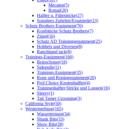
Mecaten
(5)
Romal
(20)
Halfter u. Führstricke
(27)
Sonstiges Zubehör/Ersatzteile
(23)
Schutz Brothers Equipment
(76)
Kopfstücke Schutz Brothers
(7)
Zügel
(16)
Schutz AD Trainingsequipment
(25)
Hobbels und Diverses
(8)
Ranchhand tack
(8)
Trainings-Equipment
(166)
Beinschoner
(18)
Sidepulls
(11)
Trainings-Equipment
(35)
Rope und Ropingequipment
(20)
Prof.Choice Knotenhalfter
(4)
Trainingshalfter,Stricke und Longen
(10)
Sleezy
(1)
Tail Tamer Grooming
(3)
California Style
(50)
Westerngebisse
(165)
Wassertrensen
(34)
Shank Bits
(33)
Show Bits
(28)