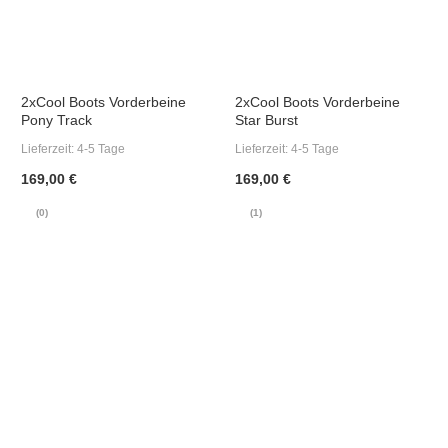
2xCool Boots Vorderbeine
2xCool Boots Vorderbeine
Pony Track
Star Burst
Lieferzeit:
4-5 Tage
Lieferzeit:
4-5 Tage
169,00 €
169,00 €
(0)
(1)