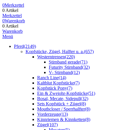
0
Merkzettel
0 Artikel
Merkzettel
0
Warenkorb
0 Artikel
Warenkorb
Menü
Pferd
(2149)
Kopfstücke, Zügel, Halfter u. a.
(657)
Westerntrensen
(220)
Stirnband gerade
(71)
Futurity Stirnband
(32)
V- Stirnband
(12)
Ranch Line
(14)
Kaltblut Kopfstücke
(7)
Kopfstück Pony
(7)
Ein & Zweiohr-Kopfstücke
(51)
Bosal, Mecate, Sidepull
(32)
Sets Kopfstück + Zügel
(8)
Mouthcloser / Sperrhalfter
(8)
Vorderzeuge
(13)
Kinnriemen & Kinnketten
(8)
Zügel
(107)
Mecaten
(5)