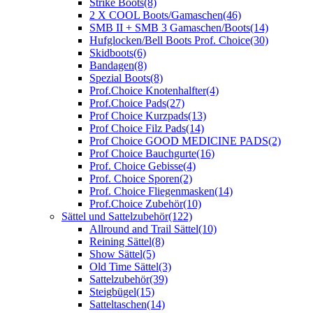
Strike Boots
(8)
2 X COOL Boots/Gamaschen
(46)
SMB II + SMB 3 Gamaschen/Boots
(14)
Hufglocken/Bell Boots Prof. Choice
(30)
Skidboots
(6)
Bandagen
(8)
Spezial Boots
(8)
Prof.Choice Knotenhalfter
(4)
Prof.Choice Pads
(27)
Prof Choice Kurzpads
(13)
Prof Choice Filz Pads
(14)
Prof Choice GOOD MEDICINE PADS
(2)
Prof Choice Bauchgurte
(16)
Prof. Choice Gebisse
(4)
Prof. Choice Sporen
(2)
Prof. Choice Fliegenmasken
(14)
Prof.Choice Zubehör
(10)
Sättel und Sattelzubehör
(122)
Allround and Trail Sättel
(10)
Reining Sättel
(8)
Show Sättel
(5)
Old Time Sättel
(3)
Sattelzubehör
(39)
Steigbügel
(15)
Satteltaschen
(14)