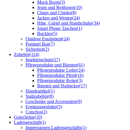
Muck Boots
(3)
Jeans und Reithosen
(10)
Chaps und Chinks
(8)
Jacken und Westen
(24)
Hüte, Gürtel und Handschuhe
(34)
Smart Phone Taschen
(1)
Buckles
(5)
Outdoor Equipment
(24)
Pommel Bag
(7)
Sicherheit
(2)
Zubehör
(114)
Insektenschutz
(27)
Pflegeprodukte und Bürsten
(61)
Pflegeprodukte Leder
(24)
Pflegeprodukte Pferd
(16)
Pflegeprodukte Reiter
(3)
Bürsten und Hufpicker
(17)
Hundeartikel
(1)
Stallzubehör
(8)
Geschenke und Accessoires
(9)
Ergänzungsfutter
(5)
Conchos
(2)
Gutscheine
(10)
Ladengeschäft
(1)
Impressionen Ladensgeschäfts
(1)