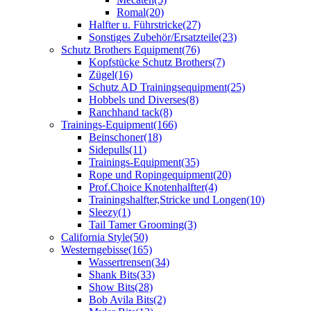
Romal
(20)
Halfter u. Führstricke
(27)
Sonstiges Zubehör/Ersatzteile
(23)
Schutz Brothers Equipment
(76)
Kopfstücke Schutz Brothers
(7)
Zügel
(16)
Schutz AD Trainingsequipment
(25)
Hobbels und Diverses
(8)
Ranchhand tack
(8)
Trainings-Equipment
(166)
Beinschoner
(18)
Sidepulls
(11)
Trainings-Equipment
(35)
Rope und Ropingequipment
(20)
Prof.Choice Knotenhalfter
(4)
Trainingshalfter,Stricke und Longen
(10)
Sleezy
(1)
Tail Tamer Grooming
(3)
California Style
(50)
Westerngebisse
(165)
Wassertrensen
(34)
Shank Bits
(33)
Show Bits
(28)
Bob Avila Bits
(2)