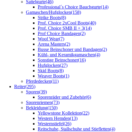
Sattelgurte
(46)
Professional´s Choice Bauchgurte
(14)
Gamaschen/Hufglocken
(158)
Strike Boots
(8)
Prof. Choice 2xCool Boots
(40)
Prof. Choice SMB II + 3
(14)
Prof Choice Bandagen
(2)
Woof Wear
(7)
Arena Masters
(2)
Busse Beinschoner und Bandagen
(2)
Kühl- und Keramikgamaschen
(4)
Sonstige Beinschoner
(16)
Hufglocken
(27)
Skid Boots
(8)
Weaver Boots
(1)
Pferdedecken
(11)
Reiter
(295)
Sporen
(39)
Sporenräder und Zubehör
(6)
Sporenriemen
(73)
Bekleidung
(150)
Yellowstone Kollektion
(22)
Western Hemden
(13)
Westernstiefel
(26)
Reitschuhe, Stallschuhe und Stiefletten
(4)