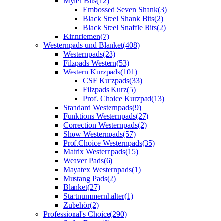
Myler Bits
(12)
Embossed Seven Shank
(3)
Black Steel Shank Bits
(2)
Black Steel Snaffle Bits
(2)
Kinnriemen
(7)
Westernpads und Blanket
(408)
Westernpads
(28)
Filzpads Western
(53)
Western Kurzpads
(101)
CSF Kurzpads
(33)
Filzpads Kurz
(5)
Prof. Choice Kurzpad
(13)
Standard Westernpads
(9)
Funktions Westernpads
(27)
Correction Westernpads
(2)
Show Westernpads
(57)
Prof.Choice Westernpads
(35)
Matrix Westernpads
(15)
Weaver Pads
(6)
Mayatex Westernpads
(1)
Mustang Pads
(2)
Blanket
(27)
Startnummernhalter
(1)
Zubehör
(2)
Professional's Choice
(290)