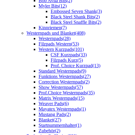
Bob Avila Bits
(2)
Myler Bits
(12)
Embossed Seven Shank
(3)
Black Steel Shank Bits
(2)
Black Steel Snaffle Bits
(2)
Kinnriemen
(7)
Westernpads und Blanket
(408)
Westernpads
(28)
Filzpads Western
(53)
Western Kurzpads
(101)
CSF Kurzpads
(33)
Filzpads Kurz
(5)
Prof. Choice Kurzpad
(13)
Standard Westernpads
(9)
Funktions Westernpads
(27)
Correction Westernpads
(2)
Show Westernpads
(57)
Prof.Choice Westernpads
(35)
Matrix Westernpads
(15)
Weaver Pads
(6)
Mayatex Westernpads
(1)
Mustang Pads
(2)
Blanket
(27)
Startnummernhalter
(1)
Zubehör
(2)