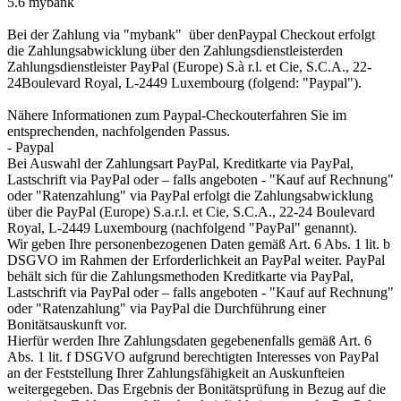
5.6 mybank
Bei der Zahlung via "mybank" über denPaypal Checkout erfolgt
die Zahlungsabwicklung über den Zahlungsdienstleisterden
Zahlungsdienstleister PayPal (Europe) S.à r.l. et Cie, S.C.A., 22-
24Boulevard Royal, L-2449 Luxembourg (folgend: "Paypal").
Nähere Informationen zum Paypal-Checkouterfahren Sie im
entsprechenden, nachfolgenden Passus.
- Paypal
Bei Auswahl der Zahlungsart PayPal, Kreditkarte via PayPal,
Lastschrift via PayPal oder – falls angeboten - "Kauf auf Rechnung"
oder "Ratenzahlung" via PayPal erfolgt die Zahlungsabwicklung
über die PayPal (Europe) S.a.r.l. et Cie, S.C.A., 22-24 Boulevard
Royal, L-2449 Luxembourg (nachfolgend "PayPal" genannt).
Wir geben Ihre personenbezogenen Daten gemäß Art. 6 Abs. 1 lit. b
DSGVO im Rahmen der Erforderlichkeit an PayPal weiter. PayPal
behält sich für die Zahlungsmethoden Kreditkarte via PayPal,
Lastschrift via PayPal oder – falls angeboten - "Kauf auf Rechnung"
oder "Ratenzahlung" via PayPal die Durchführung einer
Bonitätsauskunft vor.
Hierfür werden Ihre Zahlungsdaten gegebenenfalls gemäß Art. 6
Abs. 1 lit. f DSGVO aufgrund berechtigten Interesses von PayPal
an der Feststellung Ihrer Zahlungsfähigkeit an Auskunfteien
weitergegeben. Das Ergebnis der Bonitätsprüfung in Bezug auf die