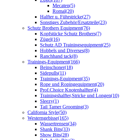
Mecaten
(5)
Romal
(20)
Halfter u. Führstricke
(27)
Sonstiges Zubehör/Ersatzteile
(23)
Schutz Brothers Equipment
(76)
Kopfstücke Schutz Brothers
(7)
Zügel
(16)
Schutz AD Trainingsequipment
(25)
Hobbels und Diverses
(8)
Ranchhand tack
(8)
Trainings-Equipment
(166)
Beinschoner
(18)
Sidepulls
(11)
Trainings-Equipment
(35)
Rope und Ropingequipment
(20)
Prof.Choice Knotenhalfter
(4)
Trainingshalfter,Stricke und Longen
(10)
Sleezy
(1)
Tail Tamer Grooming
(3)
California Style
(50)
Westerngebisse
(165)
Wassertrensen
(34)
Shank Bits
(33)
Show Bits
(28)