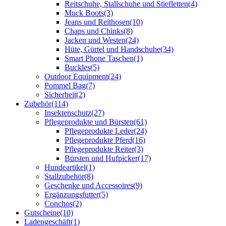
Reitschuhe, Stallschuhe und Stiefletten
(4)
Muck Boots
(3)
Jeans und Reithosen
(10)
Chaps und Chinks
(8)
Jacken und Westen
(24)
Hüte, Gürtel und Handschuhe
(34)
Smart Phone Taschen
(1)
Buckles
(5)
Outdoor Equipment
(24)
Pommel Bag
(7)
Sicherheit
(2)
Zubehör
(114)
Insektenschutz
(27)
Pflegeprodukte und Bürsten
(61)
Pflegeprodukte Leder
(24)
Pflegeprodukte Pferd
(16)
Pflegeprodukte Reiter
(3)
Bürsten und Hufpicker
(17)
Hundeartikel
(1)
Stallzubehör
(8)
Geschenke und Accessoires
(9)
Ergänzungsfutter
(5)
Conchos
(2)
Gutscheine
(10)
Ladengeschäft
(1)