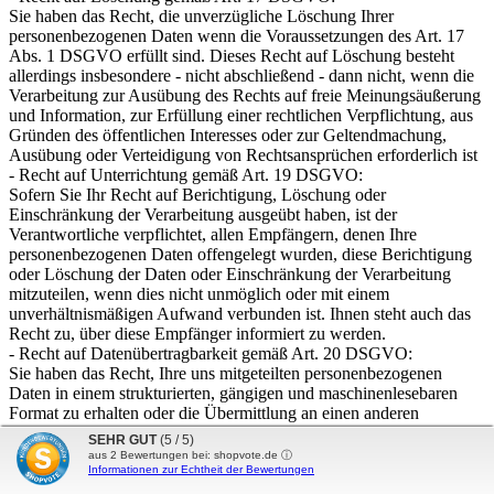
Sie haben das Recht, die unverzügliche Löschung Ihrer
personenbezogenen Daten wenn die Voraussetzungen des Art. 17
Abs. 1 DSGVO erfüllt sind. Dieses Recht auf Löschung besteht
allerdings insbesondere - nicht abschließend - dann nicht, wenn die
Verarbeitung zur Ausübung des Rechts auf freie Meinungsäußerung
und Information, zur Erfüllung einer rechtlichen Verpflichtung, aus
Gründen des öffentlichen Interesses oder zur Geltendmachung,
Ausübung oder Verteidigung von Rechtsansprüchen erforderlich ist
- Recht auf Unterrichtung gemäß Art. 19 DSGVO:
Sofern Sie Ihr Recht auf Berichtigung, Löschung oder
Einschränkung der Verarbeitung ausgeübt haben, ist der
Verantwortliche verpflichtet, allen Empfängern, denen Ihre
personenbezogenen Daten offengelegt wurden, diese Berichtigung
oder Löschung der Daten oder Einschränkung der Verarbeitung
mitzuteilen, wenn dies nicht unmöglich oder mit einem
unverhältnismäßigen Aufwand verbunden ist. Ihnen steht auch das
Recht zu, über diese Empfänger informiert zu werden.
- Recht auf Datenübertragbarkeit gemäß Art. 20 DSGVO:
Sie haben das Recht, Ihre uns mitgeteilten personenbezogenen
Daten in einem strukturierten, gängigen und maschinenlesebaren
Format zu erhalten oder die Übermittlung an einen anderen
Verantwortlichen zu verlangen, soweit dies technisch möglich ist;
SEHR GUT
(5 / 5)
- Recht auf Widerruf gemäß Art. 7 Abs. 3 DSGVO:
aus
2
Bewertungen bei: shopvote.de ⓘ
Sie haben das Recht, jederzeit gegen die Verarbeitung der Sie
Informationen zur Echtheit der Bewertungen
betreffenden personenbezogenen Daten, die aufgrund von Art. 6