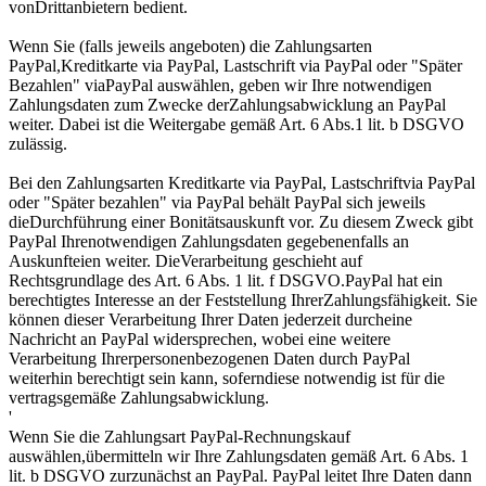
vonDrittanbietern bedient.
Wenn Sie (falls jeweils angeboten) die Zahlungsarten
PayPal,Kreditkarte via PayPal, Lastschrift via PayPal oder "Später
Bezahlen" viaPayPal auswählen, geben wir Ihre notwendigen
Zahlungsdaten zum Zwecke derZahlungsabwicklung an PayPal
weiter. Dabei ist die Weitergabe gemäß Art. 6 Abs.1 lit. b DSGVO
zulässig.
Bei den Zahlungsarten Kreditkarte via PayPal, Lastschriftvia PayPal
oder "Später bezahlen" via PayPal behält PayPal sich jeweils
dieDurchführung einer Bonitätsauskunft vor. Zu diesem Zweck gibt
PayPal Ihrenotwendigen Zahlungsdaten gegebenenfalls an
Auskunfteien weiter. DieVerarbeitung geschieht auf
Rechtsgrundlage des Art. 6 Abs. 1 lit. f DSGVO.PayPal hat ein
berechtigtes Interesse an der Feststellung IhrerZahlungsfähigkeit. Sie
können dieser Verarbeitung Ihrer Daten jederzeit durcheine
Nachricht an PayPal widersprechen, wobei eine weitere
Verarbeitung Ihrerpersonenbezogenen Daten durch PayPal
weiterhin berechtigt sein kann, soferndiese notwendig ist für die
vertragsgemäße Zahlungsabwicklung.
'
Wenn Sie die Zahlungsart PayPal-Rechnungskauf
auswählen,übermitteln wir Ihre Zahlungsdaten gemäß Art. 6 Abs. 1
lit. b DSGVO zurzunächst an PayPal. PayPal leitet Ihre Daten dann