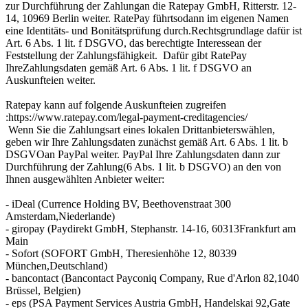
zur Durchführung der Zahlungan die Ratepay GmbH, Ritterstr. 12-
14, 10969 Berlin weiter. RatePay führtsodann im eigenen Namen
eine Identitäts- und Bonitätsprüfung durch.Rechtsgrundlage dafür ist
Art. 6 Abs. 1 lit. f DSGVO, das berechtigte Interessean der
Feststellung der Zahlungsfähigkeit. Dafür gibt RatePay
IhreZahlungsdaten gemäß Art. 6 Abs. 1 lit. f DSGVO an
Auskunfteien weiter.
Ratepay kann auf folgende Auskunfteien zugreifen
:https://www.ratepay.com/legal-payment-creditagencies/
Wenn Sie die Zahlungsart eines lokalen Drittanbieterswählen,
geben wir Ihre Zahlungsdaten zunächst gemäß Art. 6 Abs. 1 lit. b
DSGVOan PayPal weiter. PayPal Ihre Zahlungsdaten dann zur
Durchführung der Zahlung(6 Abs. 1 lit. b DSGVO) an den von
Ihnen ausgewählten Anbieter weiter:
- iDeal (Currence Holding BV, Beethovenstraat 300
Amsterdam,Niederlande)
- giropay (Paydirekt GmbH, Stephanstr. 14-16, 60313Frankfurt am
Main
- Sofort (SOFORT GmbH, Theresienhöhe 12, 80339
München,Deutschland)
- bancontact (Bancontact Payconiq Company, Rue d'Arlon 82,1040
Brüssel, Belgien)
- eps (PSA Payment Services Austria GmbH, Handelskai 92,Gate