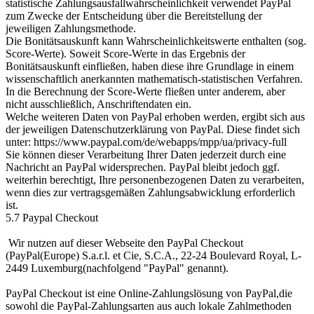
statistische Zahlungsausfallwahrscheinlichkeit verwendet PayPal
zum Zwecke der Entscheidung über die Bereitstellung der
jeweiligen Zahlungsmethode.
Die Bonitätsauskunft kann Wahrscheinlichkeitswerte enthalten (sog.
Score-Werte). Soweit Score-Werte in das Ergebnis der
Bonitätsauskunft einfließen, haben diese ihre Grundlage in einem
wissenschaftlich anerkannten mathematisch-statistischen Verfahren.
In die Berechnung der Score-Werte fließen unter anderem, aber
nicht ausschließlich, Anschriftendaten ein.
Welche weiteren Daten von PayPal erhoben werden, ergibt sich aus
der jeweiligen Datenschutzerklärung von PayPal. Diese findet sich
unter: https://www.paypal.com/de/webapps/mpp/ua/privacy-full
Sie können dieser Verarbeitung Ihrer Daten jederzeit durch eine
Nachricht an PayPal widersprechen. PayPal bleibt jedoch ggf.
weiterhin berechtigt, Ihre personenbezogenen Daten zu verarbeiten,
wenn dies zur vertragsgemäßen Zahlungsabwicklung erforderlich
ist.
5.7 Paypal Checkout
Wir nutzen auf dieser Webseite den PayPal Checkout
(PayPal(Europe) S.a.r.l. et Cie, S.C.A., 22-24 Boulevard Royal, L-
2449 Luxemburg(nachfolgend "PayPal" genannt).
PayPal Checkout ist eine Online-Zahlungslösung von PayPal,die
sowohl die PayPal-Zahlungsarten aus auch lokale Zahlmethoden