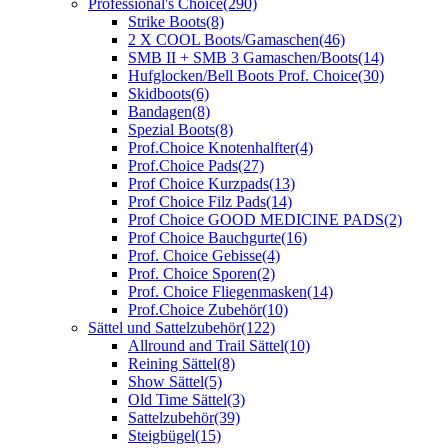
Professional's Choice
(290)
Strike Boots
(8)
2 X COOL Boots/Gamaschen
(46)
SMB II + SMB 3 Gamaschen/Boots
(14)
Hufglocken/Bell Boots Prof. Choice
(30)
Skidboots
(6)
Bandagen
(8)
Spezial Boots
(8)
Prof.Choice Knotenhalfter
(4)
Prof.Choice Pads
(27)
Prof Choice Kurzpads
(13)
Prof Choice Filz Pads
(14)
Prof Choice GOOD MEDICINE PADS
(2)
Prof Choice Bauchgurte
(16)
Prof. Choice Gebisse
(4)
Prof. Choice Sporen
(2)
Prof. Choice Fliegenmasken
(14)
Prof.Choice Zubehör
(10)
Sättel und Sattelzubehör
(122)
Allround and Trail Sättel
(10)
Reining Sättel
(8)
Show Sättel
(5)
Old Time Sättel
(3)
Sattelzubehör
(39)
Steigbügel
(15)