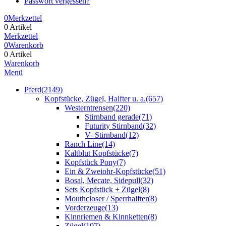
Passwort vergessen?
0
Merkzettel
0 Artikel
Merkzettel
0
Warenkorb
0 Artikel
Warenkorb
Menü
Pferd
(2149)
Kopfstücke, Zügel, Halfter u. a.
(657)
Westerntrensen
(220)
Stirnband gerade
(71)
Futurity Stirnband
(32)
V- Stirnband
(12)
Ranch Line
(14)
Kaltblut Kopfstücke
(7)
Kopfstück Pony
(7)
Ein & Zweiohr-Kopfstücke
(51)
Bosal, Mecate, Sidepull
(32)
Sets Kopfstück + Zügel
(8)
Mouthcloser / Sperrhalfter
(8)
Vorderzeuge
(13)
Kinnriemen & Kinnketten
(8)
Zügel
(107)