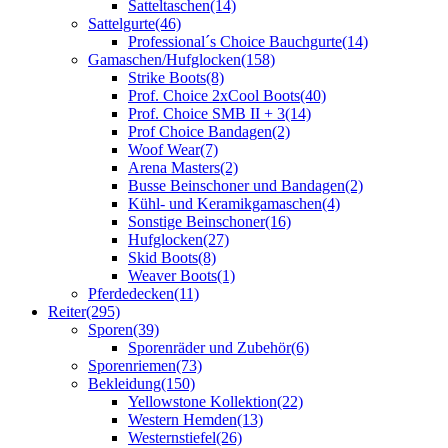
Satteltaschen
(14)
Sattelgurte
(46)
Professional´s Choice Bauchgurte
(14)
Gamaschen/Hufglocken
(158)
Strike Boots
(8)
Prof. Choice 2xCool Boots
(40)
Prof. Choice SMB II + 3
(14)
Prof Choice Bandagen
(2)
Woof Wear
(7)
Arena Masters
(2)
Busse Beinschoner und Bandagen
(2)
Kühl- und Keramikgamaschen
(4)
Sonstige Beinschoner
(16)
Hufglocken
(27)
Skid Boots
(8)
Weaver Boots
(1)
Pferdedecken
(11)
Reiter
(295)
Sporen
(39)
Sporenräder und Zubehör
(6)
Sporenriemen
(73)
Bekleidung
(150)
Yellowstone Kollektion
(22)
Western Hemden
(13)
Westernstiefel
(26)