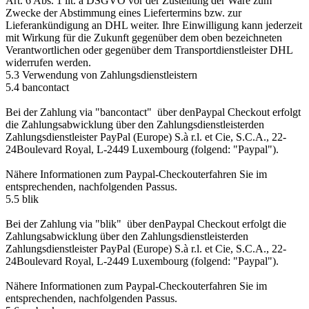
Art. 6 Abs. 1 lit. a DSGVO vor der Zustellung der Ware zum
Zwecke der Abstimmung eines Liefertermins bzw. zur
Lieferankündigung an DHL weiter. Ihre Einwilligung kann jederzeit
mit Wirkung für die Zukunft gegenüber dem oben bezeichneten
Verantwortlichen oder gegenüber dem Transportdienstleister DHL
widerrufen werden.
5.3 Verwendung von Zahlungsdienstleistern
5.4 bancontact
Bei der Zahlung via "bancontact" über denPaypal Checkout erfolgt
die Zahlungsabwicklung über den Zahlungsdienstleisterden
Zahlungsdienstleister PayPal (Europe) S.à r.l. et Cie, S.C.A., 22-
24Boulevard Royal, L-2449 Luxembourg (folgend: "Paypal").
Nähere Informationen zum Paypal-Checkouterfahren Sie im
entsprechenden, nachfolgenden Passus.
5.5 blik
Bei der Zahlung via "blik" über denPaypal Checkout erfolgt die
Zahlungsabwicklung über den Zahlungsdienstleisterden
Zahlungsdienstleister PayPal (Europe) S.à r.l. et Cie, S.C.A., 22-
24Boulevard Royal, L-2449 Luxembourg (folgend: "Paypal").
Nähere Informationen zum Paypal-Checkouterfahren Sie im
entsprechenden, nachfolgenden Passus.