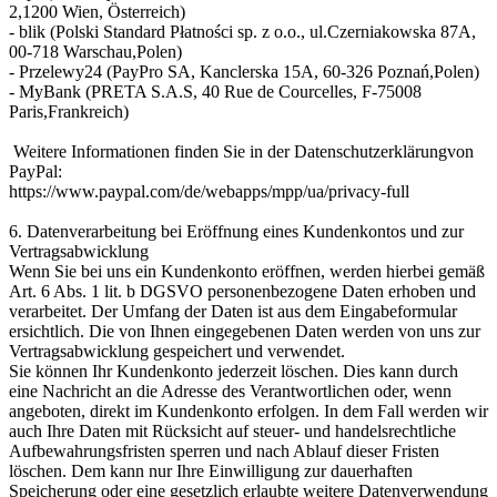
2,1200 Wien, Österreich)
- blik (Polski Standard Płatności sp. z o.o., ul.Czerniakowska 87A,
00-718 Warschau,Polen)
- Przelewy24 (PayPro SA, Kanclerska 15A, 60-326 Poznań,Polen)
- MyBank (PRETA S.A.S, 40 Rue de Courcelles, F-75008
Paris,Frankreich)
Weitere Informationen finden Sie in der Datenschutzerklärungvon
PayPal:
https://www.paypal.com/de/webapps/mpp/ua/privacy-full
6. Datenverarbeitung bei Eröffnung eines Kundenkontos und zur
Vertragsabwicklung
Wenn Sie bei uns ein Kundenkonto eröffnen, werden hierbei gemäß
Art. 6 Abs. 1 lit. b DGSVO personenbezogene Daten erhoben und
verarbeitet. Der Umfang der Daten ist aus dem Eingabeformular
ersichtlich. Die von Ihnen eingegebenen Daten werden von uns zur
Vertragsabwicklung gespeichert und verwendet.
Sie können Ihr Kundenkonto jederzeit löschen. Dies kann durch
eine Nachricht an die Adresse des Verantwortlichen oder, wenn
angeboten, direkt im Kundenkonto erfolgen. In dem Fall werden wir
auch Ihre Daten mit Rücksicht auf steuer- und handelsrechtliche
Aufbewahrungsfristen sperren und nach Ablauf dieser Fristen
löschen. Dem kann nur Ihre Einwilligung zur dauerhaften
Speicherung oder eine gesetzlich erlaubte weitere Datenverwendung