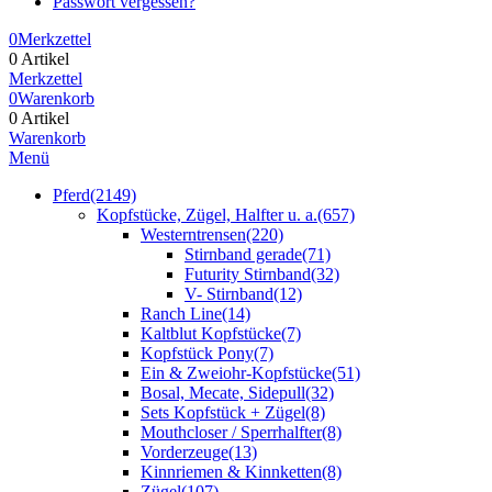
Passwort vergessen?
0
Merkzettel
0 Artikel
Merkzettel
0
Warenkorb
0 Artikel
Warenkorb
Menü
Pferd
(2149)
Kopfstücke, Zügel, Halfter u. a.
(657)
Westerntrensen
(220)
Stirnband gerade
(71)
Futurity Stirnband
(32)
V- Stirnband
(12)
Ranch Line
(14)
Kaltblut Kopfstücke
(7)
Kopfstück Pony
(7)
Ein & Zweiohr-Kopfstücke
(51)
Bosal, Mecate, Sidepull
(32)
Sets Kopfstück + Zügel
(8)
Mouthcloser / Sperrhalfter
(8)
Vorderzeuge
(13)
Kinnriemen & Kinnketten
(8)
Zügel
(107)