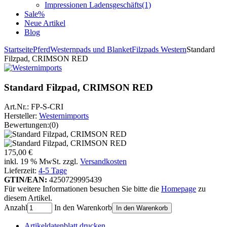
Impressionen Ladensgeschäfts
(1)
Sale%
Neue Artikel
Blog
Startseite
Pferd
Westernpads und Blanket
Filzpads Western
Standard
Filzpad, CRIMSON RED
Standard Filzpad, CRIMSON RED
Art.Nr.:
FP-S-CRI
Hersteller:
Westernimports
Bewertungen:
(0)
175,00 €
inkl. 19 % MwSt. zzgl.
Versandkosten
Lieferzeit:
4-5 Tage
GTIN/EAN:
4250729995439
Für weitere Informationen besuchen Sie bitte die
Homepage
zu
diesem Artikel.
Anzahl
In den Warenkorb
In den Warenkorb
Artikeldatenblatt drucken