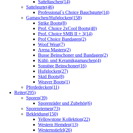
Satteltaschen
(14)
Sattelgurte
(46)
Professional´s Choice Bauchgurte
(14)
Gamaschen/Hufglocken
(158)
Strike Boots
(8)
Prof. Choice 2xCool Boots
(40)
Prof. Choice SMB II + 3
(14)
Prof Choice Bandagen
(2)
Woof Wear
(7)
Arena Masters
(2)
Busse Beinschoner und Bandagen
(2)
Kühl- und Keramikgamaschen
(4)
Sonstige Beinschoner
(16)
Hufglocken
(27)
Skid Boots
(8)
Weaver Boots
(1)
Pferdedecken
(11)
Reiter
(295)
Sporen
(39)
Sporenräder und Zubehör
(6)
Sporenriemen
(73)
Bekleidung
(150)
Yellowstone Kollektion
(22)
Western Hemden
(13)
Westernstiefel
(26)