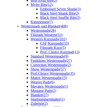
Bob Avila Bits
(2)
Myler Bits
(12)
Embossed Seven Shank
(3)
Black Steel Shank Bits
(2)
Black Steel Snaffle Bits
(2)
Kinnriemen
(7)
Westernpads und Blanket
(408)
Westernpads
(28)
Filzpads Western
(53)
Western Kurzpads
(101)
CSF Kurzpads
(33)
Filzpads Kurz
(5)
Prof. Choice Kurzpad
(13)
Standard Westernpads
(9)
Funktions Westernpads
(27)
Correction Westernpads
(2)
Show Westernpads
(57)
Prof.Choice Westernpads
(35)
Matrix Westernpads
(15)
Weaver Pads
(6)
Mayatex Westernpads
(1)
Mustang Pads
(2)
Blanket
(27)
Startnummernhalter
(1)
Zubehör
(2)