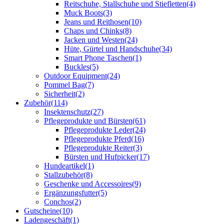
Reitschuhe, Stallschuhe und Stiefletten
(4)
Muck Boots
(3)
Jeans und Reithosen
(10)
Chaps und Chinks
(8)
Jacken und Westen
(24)
Hüte, Gürtel und Handschuhe
(34)
Smart Phone Taschen
(1)
Buckles
(5)
Outdoor Equipment
(24)
Pommel Bag
(7)
Sicherheit
(2)
Zubehör
(114)
Insektenschutz
(27)
Pflegeprodukte und Bürsten
(61)
Pflegeprodukte Leder
(24)
Pflegeprodukte Pferd
(16)
Pflegeprodukte Reiter
(3)
Bürsten und Hufpicker
(17)
Hundeartikel
(1)
Stallzubehör
(8)
Geschenke und Accessoires
(9)
Ergänzungsfutter
(5)
Conchos
(2)
Gutscheine
(10)
Ladengeschäft
(1)