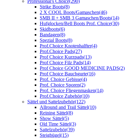
Professional's Choice
(290)
Strike Boots
(8)
2 X COOL Boots/Gamaschen
(46)
SMB II + SMB 3 Gamaschen/Boots
(14)
Hufglocken/Bell Boots Prof. Choice
(30)
Skidboots
(6)
Bandagen
(8)
Spezial Boots
(8)
Prof.Choice Knotenhalfter
(4)
Prof.Choice Pads
(27)
Prof Choice Kurzpads
(13)
Prof Choice Filz Pads
(14)
Prof Choice GOOD MEDICINE PADS
(2)
Prof Choice Bauchgurte
(16)
Prof. Choice Gebisse
(4)
Prof. Choice Sporen
(2)
Prof. Choice Fliegenmasken
(14)
Prof.Choice Zubehör
(10)
Sättel und Sattelzubehör
(122)
Allround and Trail Sättel
(10)
Reining Sättel
(8)
Show Sättel
(5)
Old Time Sättel
(3)
Sattelzubehör
(39)
Steigbügel
(15)