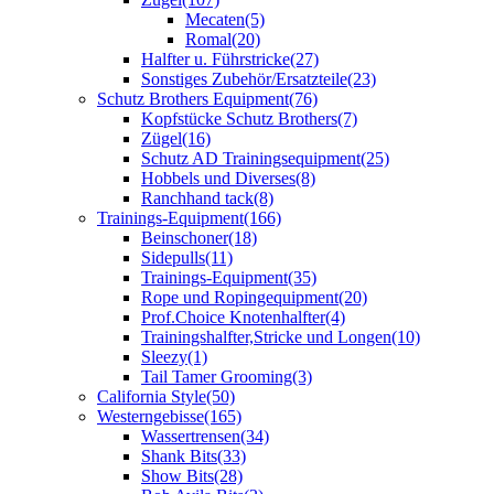
Mecaten
(5)
Romal
(20)
Halfter u. Führstricke
(27)
Sonstiges Zubehör/Ersatzteile
(23)
Schutz Brothers Equipment
(76)
Kopfstücke Schutz Brothers
(7)
Zügel
(16)
Schutz AD Trainingsequipment
(25)
Hobbels und Diverses
(8)
Ranchhand tack
(8)
Trainings-Equipment
(166)
Beinschoner
(18)
Sidepulls
(11)
Trainings-Equipment
(35)
Rope und Ropingequipment
(20)
Prof.Choice Knotenhalfter
(4)
Trainingshalfter,Stricke und Longen
(10)
Sleezy
(1)
Tail Tamer Grooming
(3)
California Style
(50)
Westerngebisse
(165)
Wassertrensen
(34)
Shank Bits
(33)
Show Bits
(28)