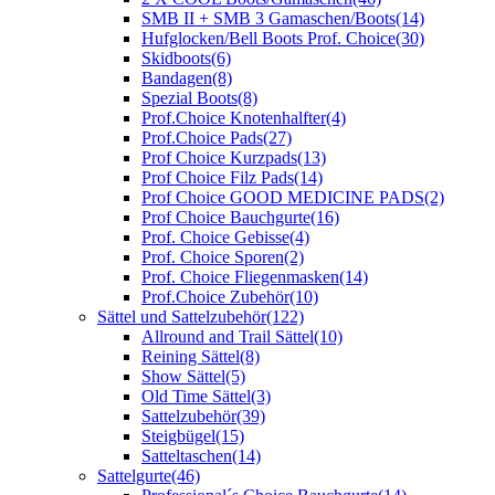
SMB II + SMB 3 Gamaschen/Boots
(14)
Hufglocken/Bell Boots Prof. Choice
(30)
Skidboots
(6)
Bandagen
(8)
Spezial Boots
(8)
Prof.Choice Knotenhalfter
(4)
Prof.Choice Pads
(27)
Prof Choice Kurzpads
(13)
Prof Choice Filz Pads
(14)
Prof Choice GOOD MEDICINE PADS
(2)
Prof Choice Bauchgurte
(16)
Prof. Choice Gebisse
(4)
Prof. Choice Sporen
(2)
Prof. Choice Fliegenmasken
(14)
Prof.Choice Zubehör
(10)
Sättel und Sattelzubehör
(122)
Allround and Trail Sättel
(10)
Reining Sättel
(8)
Show Sättel
(5)
Old Time Sättel
(3)
Sattelzubehör
(39)
Steigbügel
(15)
Satteltaschen
(14)
Sattelgurte
(46)