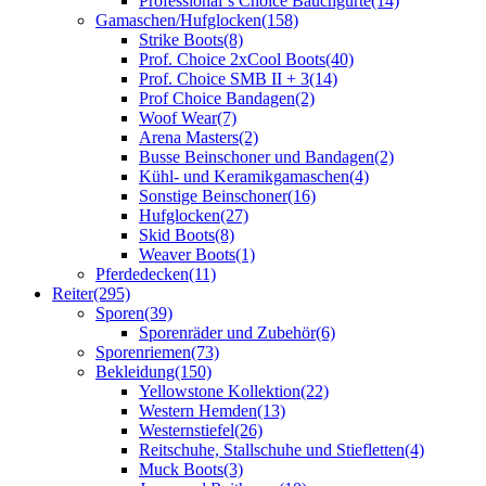
Professional´s Choice Bauchgurte
(14)
Gamaschen/Hufglocken
(158)
Strike Boots
(8)
Prof. Choice 2xCool Boots
(40)
Prof. Choice SMB II + 3
(14)
Prof Choice Bandagen
(2)
Woof Wear
(7)
Arena Masters
(2)
Busse Beinschoner und Bandagen
(2)
Kühl- und Keramikgamaschen
(4)
Sonstige Beinschoner
(16)
Hufglocken
(27)
Skid Boots
(8)
Weaver Boots
(1)
Pferdedecken
(11)
Reiter
(295)
Sporen
(39)
Sporenräder und Zubehör
(6)
Sporenriemen
(73)
Bekleidung
(150)
Yellowstone Kollektion
(22)
Western Hemden
(13)
Westernstiefel
(26)
Reitschuhe, Stallschuhe und Stiefletten
(4)
Muck Boots
(3)