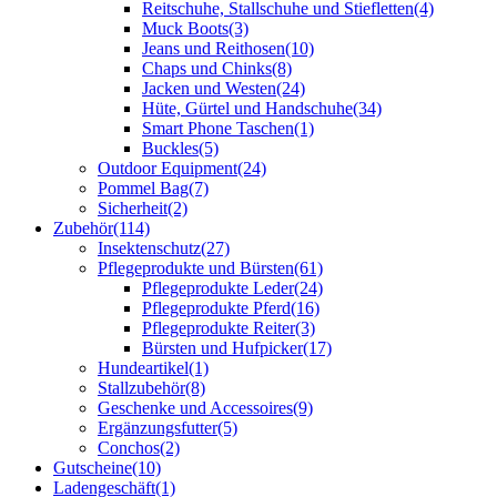
Reitschuhe, Stallschuhe und Stiefletten
(4)
Muck Boots
(3)
Jeans und Reithosen
(10)
Chaps und Chinks
(8)
Jacken und Westen
(24)
Hüte, Gürtel und Handschuhe
(34)
Smart Phone Taschen
(1)
Buckles
(5)
Outdoor Equipment
(24)
Pommel Bag
(7)
Sicherheit
(2)
Zubehör
(114)
Insektenschutz
(27)
Pflegeprodukte und Bürsten
(61)
Pflegeprodukte Leder
(24)
Pflegeprodukte Pferd
(16)
Pflegeprodukte Reiter
(3)
Bürsten und Hufpicker
(17)
Hundeartikel
(1)
Stallzubehör
(8)
Geschenke und Accessoires
(9)
Ergänzungsfutter
(5)
Conchos
(2)
Gutscheine
(10)
Ladengeschäft
(1)