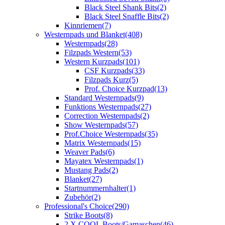
Black Steel Shank Bits
(2)
Black Steel Snaffle Bits
(2)
Kinnriemen
(7)
Westernpads und Blanket
(408)
Westernpads
(28)
Filzpads Western
(53)
Western Kurzpads
(101)
CSF Kurzpads
(33)
Filzpads Kurz
(5)
Prof. Choice Kurzpad
(13)
Standard Westernpads
(9)
Funktions Westernpads
(27)
Correction Westernpads
(2)
Show Westernpads
(57)
Prof.Choice Westernpads
(35)
Matrix Westernpads
(15)
Weaver Pads
(6)
Mayatex Westernpads
(1)
Mustang Pads
(2)
Blanket
(27)
Startnummernhalter
(1)
Zubehör
(2)
Professional's Choice
(290)
Strike Boots
(8)
2 X COOL Boots/Gamaschen
(46)