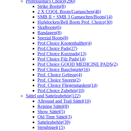
Professional's Choice
(290)
Strike Boots
(8)
2 X COOL Boots/Gamaschen
(46)
SMB II + SMB 3 Gamaschen/Boots
(14)
Hufglocken/Bell Boots Prof. Choice
(30)
Skidboots
(6)
Bandagen
(8)
Spezial Boots
(8)
Prof.Choice Knotenhalfter
(4)
Prof.Choice Pads
(27)
Prof Choice Kurzpads
(13)
Prof Choice Filz Pads
(14)
Prof Choice GOOD MEDICINE PADS
(2)
Prof Choice Bauchgurte
(16)
Prof. Choice Gebisse
(4)
Prof. Choice Sporen
(2)
Prof. Choice Fliegenmasken
(14)
Prof.Choice Zubehör
(10)
Sättel und Sattelzubehör
(122)
Allround and Trail Sättel
(10)
Reining Sättel
(8)
Show Sättel
(5)
Old Time Sättel
(3)
Sattelzubehör
(39)
Steigbügel
(15)