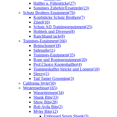
Halfter u. Führstricke
(27)
Sonstiges Zubehör/Ersatzteile
(23)
Schutz Brothers Equipment
(76)
Kopfstücke Schutz Brothers
(7)
Zügel
(16)
Schutz AD Trainingsequipment
(25)
Hobbels und Diverses
(8)
Ranchhand tack
(8)
Trainings-Equipment
(166)
Beinschoner
(18)
Sidepulls
(11)
Trainings-Equipment
(35)
Rope und Ropingequipment
(20)
Prof.Choice Knotenhalfter
(4)
Trainingshalfter,Stricke und Longen
(10)
Sleezy
(1)
Tail Tamer Grooming
(3)
California Style
(50)
Westerngebisse
(165)
Wassertrensen
(34)
Shank Bits
(33)
Show Bits
(28)
Bob Avila Bits
(2)
Myler Bits
(12)
Embossed Seven Shank
(3)