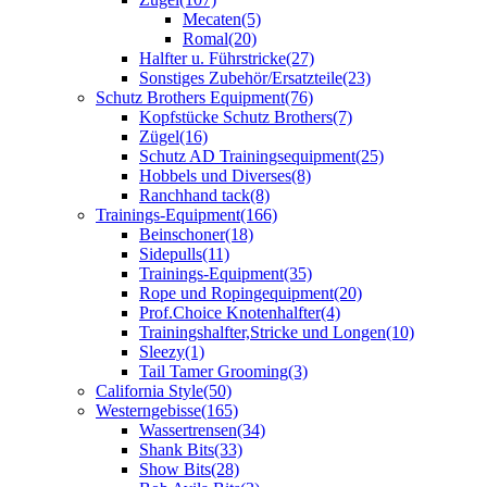
Mecaten
(5)
Romal
(20)
Halfter u. Führstricke
(27)
Sonstiges Zubehör/Ersatzteile
(23)
Schutz Brothers Equipment
(76)
Kopfstücke Schutz Brothers
(7)
Zügel
(16)
Schutz AD Trainingsequipment
(25)
Hobbels und Diverses
(8)
Ranchhand tack
(8)
Trainings-Equipment
(166)
Beinschoner
(18)
Sidepulls
(11)
Trainings-Equipment
(35)
Rope und Ropingequipment
(20)
Prof.Choice Knotenhalfter
(4)
Trainingshalfter,Stricke und Longen
(10)
Sleezy
(1)
Tail Tamer Grooming
(3)
California Style
(50)
Westerngebisse
(165)
Wassertrensen
(34)
Shank Bits
(33)
Show Bits
(28)