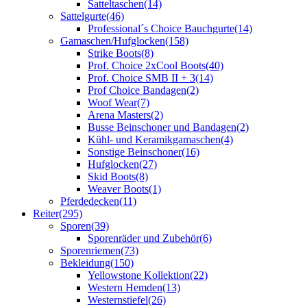
Satteltaschen
(14)
Sattelgurte
(46)
Professional´s Choice Bauchgurte
(14)
Gamaschen/Hufglocken
(158)
Strike Boots
(8)
Prof. Choice 2xCool Boots
(40)
Prof. Choice SMB II + 3
(14)
Prof Choice Bandagen
(2)
Woof Wear
(7)
Arena Masters
(2)
Busse Beinschoner und Bandagen
(2)
Kühl- und Keramikgamaschen
(4)
Sonstige Beinschoner
(16)
Hufglocken
(27)
Skid Boots
(8)
Weaver Boots
(1)
Pferdedecken
(11)
Reiter
(295)
Sporen
(39)
Sporenräder und Zubehör
(6)
Sporenriemen
(73)
Bekleidung
(150)
Yellowstone Kollektion
(22)
Western Hemden
(13)
Westernstiefel
(26)