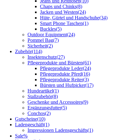
Jeans und Reithosen
(10)
Chaps und Chinks
(8)
Jacken und Westen
(24)
Hüte, Gürtel und Handschuhe
(34)
Smart Phone Taschen
(1)
Buckles
(5)
Outdoor Equipment
(24)
Pommel Bag
(7)
Sicherheit
(2)
Zubehör
(114)
Insektenschutz
(27)
Pflegeprodukte und Bürsten
(61)
Pflegeprodukte Leder
(24)
Pflegeprodukte Pferd
(16)
Pflegeprodukte Reiter
(3)
Bürsten und Hufpicker
(17)
Hundeartikel
(1)
Stallzubehör
(8)
Geschenke und Accessoires
(9)
Ergänzungsfutter
(5)
Conchos
(2)
Gutscheine
(10)
Ladengeschäft
(1)
Impressionen Ladensgeschäfts
(1)
Sale%