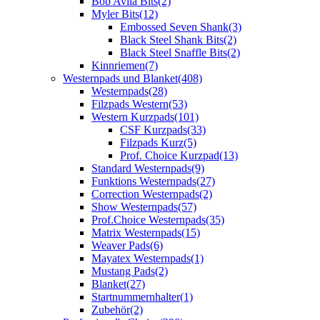
Bob Avila Bits
(2)
Myler Bits
(12)
Embossed Seven Shank
(3)
Black Steel Shank Bits
(2)
Black Steel Snaffle Bits
(2)
Kinnriemen
(7)
Westernpads und Blanket
(408)
Westernpads
(28)
Filzpads Western
(53)
Western Kurzpads
(101)
CSF Kurzpads
(33)
Filzpads Kurz
(5)
Prof. Choice Kurzpad
(13)
Standard Westernpads
(9)
Funktions Westernpads
(27)
Correction Westernpads
(2)
Show Westernpads
(57)
Prof.Choice Westernpads
(35)
Matrix Westernpads
(15)
Weaver Pads
(6)
Mayatex Westernpads
(1)
Mustang Pads
(2)
Blanket
(27)
Startnummernhalter
(1)
Zubehör
(2)