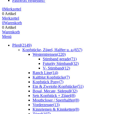
Passwort vergessen?
0
Merkzettel
0 Artikel
Merkzettel
0
Warenkorb
0 Artikel
Warenkorb
Menü
Pferd
(2149)
Kopfstücke, Zügel, Halfter u. a.
(657)
Westerntrensen
(220)
Stirnband gerade
(71)
Futurity Stirnband
(32)
V- Stirnband
(12)
Ranch Line
(14)
Kaltblut Kopfstücke
(7)
Kopfstück Pony
(7)
Ein & Zweiohr-Kopfstücke
(51)
Bosal, Mecate, Sidepull
(32)
Sets Kopfstück + Zügel
(8)
Mouthcloser / Sperrhalfter
(8)
Vorderzeuge
(13)
Kinnriemen & Kinnketten
(8)
Zügel
(107)