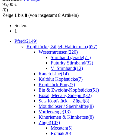
95,00 €
(0)
Zeige
1
bis
8
(von insgesamt
8
Artikeln)
Seiten:
1
Pferd
(2149)
Kopfstücke, Zügel, Halfter u. a.
(657)
Westerntrensen
(220)
Stirnband gerade
(71)
Futurity Stirnband
(32)
V- Stirnband
(12)
Ranch Line
(14)
Kaltblut Kopfstücke
(7)
Kopfstück Pony
(7)
Ein & Zweiohr-Kopfstücke
(51)
Bosal, Mecate, Sidepull
(32)
Sets Kopfstück + Zügel
(8)
Mouthcloser / Sperrhalfter
(8)
Vorderzeuge
(13)
Kinnriemen & Kinnketten
(8)
Zügel
(107)
Mecaten
(5)
Romal
(20)