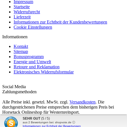
Impressum
Startseite
Widerrufsrecht
Lieferzeit
Informationen zur Echtheit der Kundenbewertungen
Cookie Einstellungen
Informationen
Kontakt
Sitemap
Bonusprogramm
Energie und Umwelt
Retoure und Reklamation
Elektronisches Widerrufsformular
Social Media
Zahlungsmethoden
Alle Preise inkl. gesetzl. MwSt. zzgl.
Versandkosten
. Die
durchgestrichenen Preise entsprechen dem bisherigen Preis bei
Horsetack Onlineshop für Westernreitsport.
Horsetack Onlineshop für Westernreitsport © 2026 | Template ©
SEHR GUT
(5 / 5)
2009-2026 by
mod
ified eCommerce Shopsoftware
aus
2
Bewertungen bei: shopvote.de ⓘ
Informationen zur Echtheit der Bewertungen