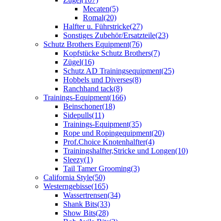
Mecaten
(5)
Romal
(20)
Halfter u. Führstricke
(27)
Sonstiges Zubehör/Ersatzteile
(23)
Schutz Brothers Equipment
(76)
Kopfstücke Schutz Brothers
(7)
Zügel
(16)
Schutz AD Trainingsequipment
(25)
Hobbels und Diverses
(8)
Ranchhand tack
(8)
Trainings-Equipment
(166)
Beinschoner
(18)
Sidepulls
(11)
Trainings-Equipment
(35)
Rope und Ropingequipment
(20)
Prof.Choice Knotenhalfter
(4)
Trainingshalfter,Stricke und Longen
(10)
Sleezy
(1)
Tail Tamer Grooming
(3)
California Style
(50)
Westerngebisse
(165)
Wassertrensen
(34)
Shank Bits
(33)
Show Bits
(28)