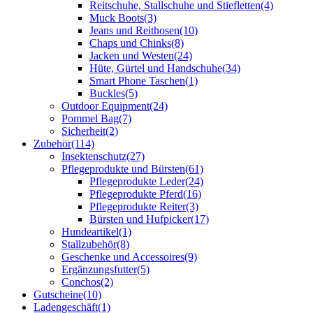
Reitschuhe, Stallschuhe und Stiefletten
(4)
Muck Boots
(3)
Jeans und Reithosen
(10)
Chaps und Chinks
(8)
Jacken und Westen
(24)
Hüte, Gürtel und Handschuhe
(34)
Smart Phone Taschen
(1)
Buckles
(5)
Outdoor Equipment
(24)
Pommel Bag
(7)
Sicherheit
(2)
Zubehör
(114)
Insektenschutz
(27)
Pflegeprodukte und Bürsten
(61)
Pflegeprodukte Leder
(24)
Pflegeprodukte Pferd
(16)
Pflegeprodukte Reiter
(3)
Bürsten und Hufpicker
(17)
Hundeartikel
(1)
Stallzubehör
(8)
Geschenke und Accessoires
(9)
Ergänzungsfutter
(5)
Conchos
(2)
Gutscheine
(10)
Ladengeschäft
(1)