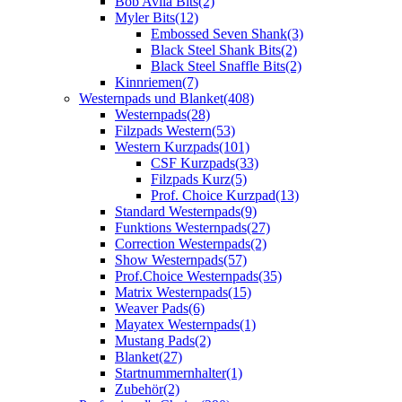
Bob Avila Bits
(2)
Myler Bits
(12)
Embossed Seven Shank
(3)
Black Steel Shank Bits
(2)
Black Steel Snaffle Bits
(2)
Kinnriemen
(7)
Westernpads und Blanket
(408)
Westernpads
(28)
Filzpads Western
(53)
Western Kurzpads
(101)
CSF Kurzpads
(33)
Filzpads Kurz
(5)
Prof. Choice Kurzpad
(13)
Standard Westernpads
(9)
Funktions Westernpads
(27)
Correction Westernpads
(2)
Show Westernpads
(57)
Prof.Choice Westernpads
(35)
Matrix Westernpads
(15)
Weaver Pads
(6)
Mayatex Westernpads
(1)
Mustang Pads
(2)
Blanket
(27)
Startnummernhalter
(1)
Zubehör
(2)