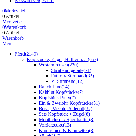
Passwort vergessen?
0
Merkzettel
0 Artikel
Merkzettel
0
Warenkorb
0 Artikel
Warenkorb
Menü
Pferd
(2149)
Kopfstücke, Zügel, Halfter u. a.
(657)
Westerntrensen
(220)
Stirnband gerade
(71)
Futurity Stirnband
(32)
V- Stirnband
(12)
Ranch Line
(14)
Kaltblut Kopfstücke
(7)
Kopfstück Pony
(7)
Ein & Zweiohr-Kopfstücke
(51)
Bosal, Mecate, Sidepull
(32)
Sets Kopfstück + Zügel
(8)
Mouthcloser / Sperrhalfter
(8)
Vorderzeuge
(13)
Kinnriemen & Kinnketten
(8)
Zügel
(107)