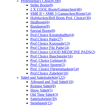
Professional's Choice
(290)
Strike Boots
(8)
2 X COOL Boots/Gamaschen
(46)
SMB II + SMB 3 Gamaschen/Boots
(14)
Hufglocken/Bell Boots Prof. Choice
(30)
Skidboots
(6)
Bandagen
(8)
Spezial Boots
(8)
Prof.Choice Knotenhalfter
(4)
Prof.Choice Pads
(27)
Prof Choice Kurzpads
(13)
Prof Choice Filz Pads
(14)
Prof Choice GOOD MEDICINE PADS
(2)
Prof Choice Bauchgurte
(16)
Prof. Choice Gebisse
(4)
Prof. Choice Sporen
(2)
Prof. Choice Fliegenmasken
(14)
Prof.Choice Zubehör
(10)
Sättel und Sattelzubehör
(122)
Allround and Trail Sättel
(10)
Reining Sättel
(8)
Show Sättel
(5)
Old Time Sättel
(3)
Sattelzubehör
(39)
Steigbügel
(15)