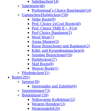
Satteltaschen
(14)
Sattelgurte
(46)
Professional´s Choice Bauchgurte
(14)
Gamaschen/Hufglocken
(158)
Strike Boots
(8)
Prof. Choice 2xCool Boots
(40)
Prof. Choice SMB II + 3
(14)
Prof Choice Bandagen
(2)
Woof Wear
(7)
Arena Masters
(2)
Busse Beinschoner und Bandagen
(2)
Kühl- und Keramikgamaschen
(4)
Sonstige Beinschoner
(16)
Hufglocken
(27)
Skid Boots
(8)
Weaver Boots
(1)
Pferdedecken
(11)
Reiter
(295)
Sporen
(39)
Sporenräder und Zubehör
(6)
Sporenriemen
(73)
Bekleidung
(150)
Yellowstone Kollektion
(22)
Western Hemden
(13)
Westernstiefel
(26)